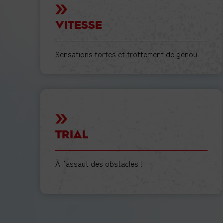
VITESSE
Sensations fortes et frottement de genou
TRIAL
VITESSE
TROUVER UNE ÉCOLE
À l’assaut des obstacles !