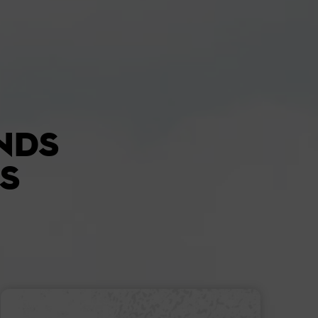
NDS
S